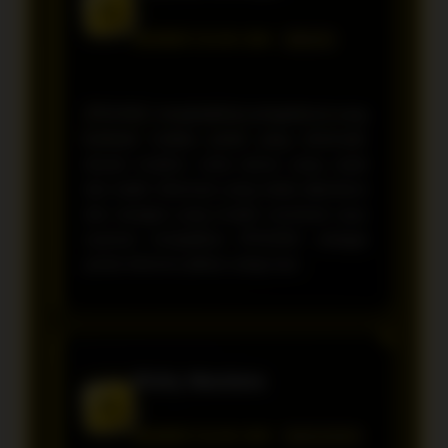
C
os****v5
MEMBER SEJAK 2026
MEDAN
IDR 3,828,168.00
Togel China
pr****a4
IDR 3,617,158.00
JPSONIC menghadirkan pengalaman yang
Togel Singapore
berbeda melalui portal yang informatif,
desain modern, serta akses yang cepat
qo****a8
IDR 2,956,223.00
dan stabil. Informasi yang selalu diperbarui
Toto Macau
dan navigasi yang mudah membuat saya
ri****m8
nyaman menjadikan JPSONIC sebagai
IDR 2,934,379.00
portal referensi pilihan setiap hari.
Toto Macau
sa****a0
IDR 2,238,387.00
Togel Japan
ta****k4
Rizky Maulana
IDR 3,890,403.00
F
Togel Bulleye
MEMBER SEJAK 2025
MAKASSAR
ut****p4