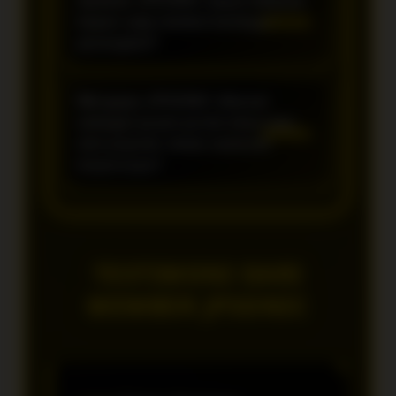
terstruktur agar mudah diakses
br****a0
yang responsif, pembaruan
kapan saja melalui berbagai
IDR 4,467,813.00
melalui berbagai perangkat.
informasi secara konsisten, serta
perangkat?
Togel Singapore
pengalaman pengguna yang
Ya. JPSONIC dirancang dengan
cl****o6
nyaman baik melalui desktop
IDR 1,983,682.00
teknologi responsif sehingga
Mengapa JPSONIC dikenal
Togel Kingkong
maupun perangkat seluler.
dapat diakses melalui komputer,
sebagai pusat portal situs toto
da****m0
tablet, maupun smartphone
slot populer skala nasional
IDR 2,908,967.00
terpercaya?
dengan tampilan yang tetap
Togel HK
optimal dan mudah digunakan.
JPSONIC menghadirkan informasi
ez****a5
IDR 2,809,668.00
yang selalu diperbarui, sistem
Toto Macau
yang stabil, antarmuka modern,
fa****l4
serta pengalaman akses yang
TESTIMONI DARI
IDR 1,758,755.00
cepat dan nyaman sehingga
Togel China
MEMBER JPSONIC
menjadi salah satu portal
gi****p6
referensi yang banyak dipilih oleh
IDR 3,321,272.00
pengguna di berbagai wilayah
Togel HK
Indonesia.
he****o3