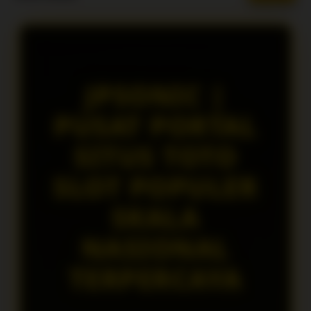
IDR 4,695,806.00
l
Togel Japan
i
c
in****s8
e
IDR 3,802,545.00
Togel China
n
s
JPSONIC |
jo****n0
e
IDR 4,042,604.00
d
Togel Japan
PUSAT PORTAL
e
kr****m0
t
SITUS TOTO
IDR 4,103,272.00
a
Togel Kingkong
i
SLOT POPULER
l
ez****a7
s
IDR 4,086,299.00
SKALA
Togel Singapore
ma****a2
NASIONAL
IDR 4,360,475.00
Togel Japan
TERPERCAYA
na****a0
IDR 3,516,730.00
Togel Kingkong