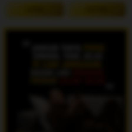
LOGIN
DAFTAR