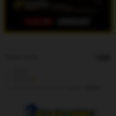
LOGIN
DAFTAR
Show More
100
$
Regular License
Regular
Included:
JPSONIC
License
Included:
SITUS TOTO
SELECTED
Included:
SITUS SLOT
88
$
1000.00
100.00
Extend support to 12 months
$
$
JPSONIC
merupakan
pusat portal
situs toto slot
populer skala