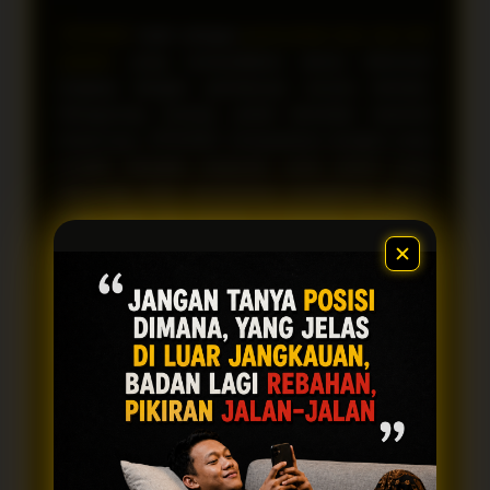
os****v6
JPSONIC
hadir sebagai
pusat portal situs toto slot
IDR 4,065,316.00
populer
yang menyediakan akses informasi
Togel Sydney
lengkap dengan pembaruan secara berkala.
pr****a8
Mengusung konsep portal berskala nasional
IDR 2,518,885.00
terpercaya, JPSONIC menawarkan navigasi yang
Togel Japan
mudah, tampilan responsif, serta sistem yang
qo****a9
dirancang untuk memberikan pengalaman akses
IDR 3,079,145.00
yang cepat dan nyaman di berbagai perangkat.
Togel Sydney
Dengan dukungan teknologi modern dan penyajian
ri****m6
informasi yang terstruktur,
JPSONIC
menjadi
IDR 4,473,210.00
Togel Japan
referensi pilihan bagi pengguna yang mencari
situs
toto slot populer
melalui satu portal yang selalu
sa****a0
diperbarui secara konsisten.
IDR 3,380,057.00
Togel Sydney
Lebih dari sekadar
portal situs toto slot populer
,
ta****k2
IDR 4,694,093.00
JPSONIC
menghadirkan pusat informasi yang
Togel Japan
dirancang untuk memberikan pengalaman akses
ut****p2
yang mudah, cepat, dan nyaman bagi seluruh