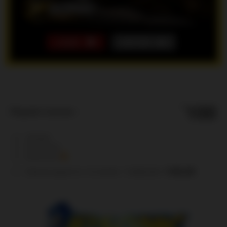
LOGIN
DAFTAR
Show More
100
$
Regular License
Regular
Included:
JPSONIC
License
Included:
SITUS TOTO
SELECTED
Included:
SITUS SLOT
88
$
1000.00
100.00
Extend support to 12 months
$
$
JPSONIC
merupakan
pusat portal
situs toto slot
populer skala