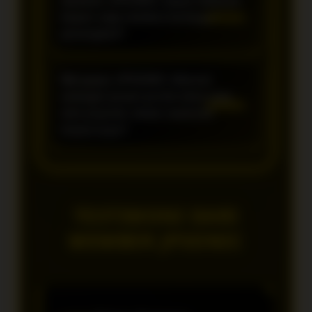
terstruktur agar mudah diakses
br****a2
yang responsif, pembaruan
kapan saja melalui berbagai
IDR 2,272,746.00
melalui berbagai perangkat.
informasi secara konsisten, serta
perangkat?
Togel China
pengalaman pengguna yang
Ya. JPSONIC dirancang dengan
cl****o4
nyaman baik melalui desktop
IDR 3,993,537.00
teknologi responsif sehingga
Mengapa JPSONIC dikenal
Togel Singapore
maupun perangkat seluler.
dapat diakses melalui komputer,
sebagai pusat portal situs toto
da****m3
tablet, maupun smartphone
slot populer skala nasional
IDR 5,029,102.00
terpercaya?
dengan tampilan yang tetap
Togel Kingkong
optimal dan mudah digunakan.
JPSONIC menghadirkan informasi
ez****a1
IDR 4,491,255.00
yang selalu diperbarui, sistem
Togel Bulleye
yang stabil, antarmuka modern,
fa****l5
serta pengalaman akses yang
TESTIMONI DARI
IDR 2,645,305.00
cepat dan nyaman sehingga
Togel HK
MEMBER JPSONIC
menjadi salah satu portal
gi****p1
referensi yang banyak dipilih oleh
IDR 3,332,786.00
pengguna di berbagai wilayah
Togel China
Indonesia.
he****o7