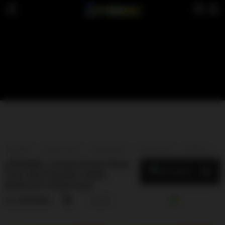
JPSONIC
SITUS TOTO
SITUS SLOT
TOTO SLOT
PORTAL JPSONIC
JPSONIC | Pusat Portal Situs
5
$
Toto Slot Populer Skala
Nasional Terpercaya
By
JPSONIC
303
sales
SITUS TOTO