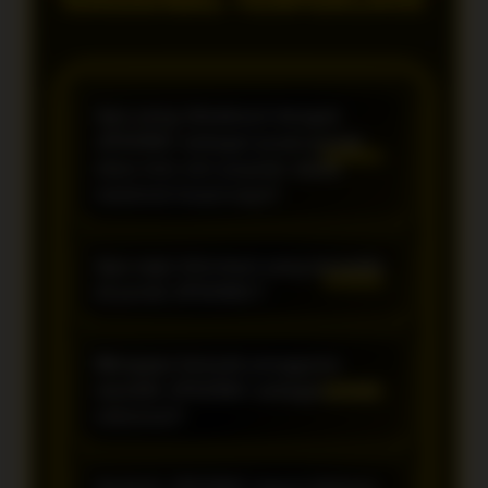
Togel Bulleye
ba****a8
IDR 4,851,039.00
Togel Japan
Apa yang dimaksud dengan
ch****a7
JPSONIC sebagai pusat portal
IDR 1,898,577.00
Togel HK
situs toto slot populer skala
nasional terpercaya?
de****k0
IDR 2,819,771.00
JPSONIC merupakan portal yang
Togel Kingkong
menghadirkan informasi dan
Apa saja informasi yang tersedia
ad****a9
referensi seputar situs toto slot
di portal JPSONIC?
IDR 3,799,633.00
Togel Japan
populer dengan pembaruan
JPSONIC menyediakan berbagai
berkala, tampilan modern, serta
br****a8
informasi mengenai situs toto
Mengapa banyak pengguna
IDR 4,548,685.00
akses yang cepat sehingga
slot populer, artikel terbaru,
memilih JPSONIC sebagai portal
Togel Singapore
memudahkan pengguna
panduan penggunaan,
referensi?
memperoleh informasi terbaru.
ad****a2
pembaruan layanan, dan
IDR 1,866,270.00
Karena JPSONIC menawarkan
Togel China
referensi yang disusun secara
navigasi yang sederhana, akses
Apakah JPSONIC dapat diakses