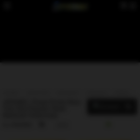
JPSONIC
SITUS TOTO
SITUS SLOT
TOTO SLOT
PORTAL JPSONIC
JPSONIC | Pusat Portal Situs
5
$
Toto Slot Populer Skala
Nasional Terpercaya
By
JPSONIC
303
sales
SITUS TOTO