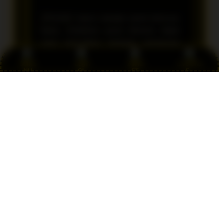
Togel HK
JPSONIC bukan sekadar portal informasi
ba****a7
IDR 3,901,149.00
biasa, melainkan pusat referensi digital
Togel Bulleye
yang menyajikan berbagai pembaruan
ch****a0
secara lengkap dan mudah diakses.
IDR 2,202,484.00
Bonus
Login
Daftar
Live Chat
Dengan tampilan modern, navigasi yang
Togel HK
intuitif, serta informasi yang selalu
de****k5
diperbarui, pengalaman menjelajahi portal
IDR 3,616,217.00
ini terasa lebih nyaman dan menyenangkan
Togel HK
setiap hari.