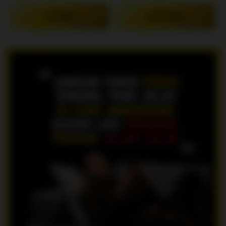
LOGIN
DAFTAR