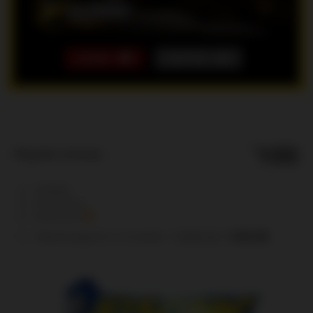
LOGIN
DAFTAR
Show More
100
$
Regular License
Regular
Included:
JPSONIC
License
Included:
SITUS TOTO
SELECTED
Included:
SITUS SLOT
88
$
1000.00
100.00
Extend support to 12 months
$
$
JPSONIC
merupakan
pusat portal
situs toto slot
populer skala