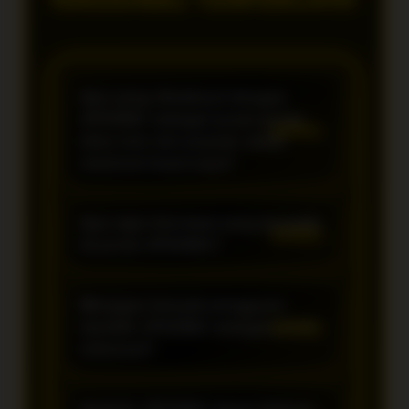
Togel Bulleye
ba****a8
IDR 4,851,039.00
Togel Japan
Apa yang dimaksud dengan
ch****a7
JPSONIC sebagai pusat portal
IDR 1,898,577.00
Togel HK
situs toto slot populer skala
nasional terpercaya?
de****k0
IDR 2,819,771.00
JPSONIC merupakan portal yang
Togel Kingkong
menghadirkan informasi dan
Apa saja informasi yang tersedia
ad****a9
referensi seputar situs toto slot
di portal JPSONIC?
IDR 3,799,633.00
Togel Japan
populer dengan pembaruan
JPSONIC menyediakan berbagai
berkala, tampilan modern, serta
br****a8
informasi mengenai situs toto
Mengapa banyak pengguna
IDR 4,548,685.00
akses yang cepat sehingga
slot populer, artikel terbaru,
memilih JPSONIC sebagai portal
Togel Singapore
memudahkan pengguna
panduan penggunaan,
referensi?
memperoleh informasi terbaru.
ad****a8
pembaruan layanan, dan
IDR 3,902,801.00
Karena JPSONIC menawarkan
Togel HK
referensi yang disusun secara
navigasi yang sederhana, akses
Apakah JPSONIC dapat diakses