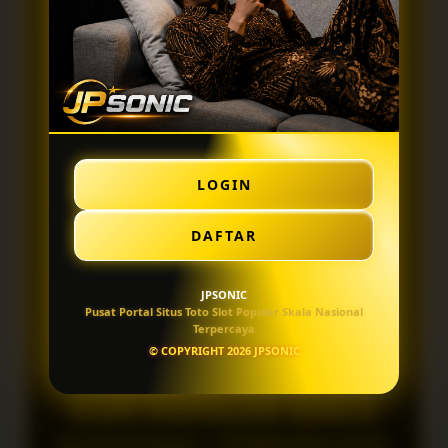
IDR 2,914,618.00
pengunjung. Dengan tampilan modern, navigasi
Togel Japan
yang responsif, serta pembaruan informasi secara
vi****h0
berkala, JPSONIC menjadi referensi terpercaya
IDR 3,591,497.00
bagi pengguna yang mencari informasi terbaru
Togel Kingkong
mengenai situs toto slot populer dalam satu portal
wa****k7
yang terintegrasi. Didukung teknologi yang stabil
IDR 3,625,562.00
dan akses lintas perangkat, JPSONIC terus
Togel HK
LOGIN
berkembang sebagai
portal skala nasional
xa****r4
terpercaya
yang mengutamakan kualitas layanan,
IDR 4,350,982.00
DAFTAR
kemudahan akses, dan pengalaman pengguna
Togel Kingkong
yang optimal.
yu****r5
IDR 4,040,961.00
JPSONIC
Pusat Portal Situs Toto Slot Populer Skala Nasional
Togel Kingkong
FAQ JPSONIC | PUSAT
Terpercaya
za****l9
© COPYRIGHT 2026 JPSONIC
IDR 3,342,455.00
PORTAL SITUS TOTO
Togel Bulleye
SLOT POPULER SKALA
al****r4
IDR 3,880,790.00
NASIONAL TERPERCAYA