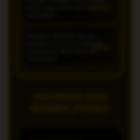
terstruktur agar mudah diakses
br****a0
yang responsif, pembaruan
kapan saja melalui berbagai
IDR 3,889,090.00
melalui berbagai perangkat.
informasi secara konsisten, serta
perangkat?
Toto Macau
pengalaman pengguna yang
Ya. JPSONIC dirancang dengan
cl****o1
nyaman baik melalui desktop
IDR 1,902,721.00
teknologi responsif sehingga
Mengapa JPSONIC dikenal
Toto Macau
maupun perangkat seluler.
dapat diakses melalui komputer,
sebagai pusat portal situs toto
da****m0
tablet, maupun smartphone
slot populer skala nasional
IDR 2,226,765.00
terpercaya?
dengan tampilan yang tetap
Toto Macau
optimal dan mudah digunakan.
JPSONIC menghadirkan informasi
ez****a9
IDR 4,086,542.00
yang selalu diperbarui, sistem
Togel Sydney
yang stabil, antarmuka modern,
fa****l3
serta pengalaman akses yang
TESTIMONI DARI
IDR 4,530,016.00
cepat dan nyaman sehingga
Togel Kingkong
MEMBER JPSONIC
menjadi salah satu portal
gi****p9
referensi yang banyak dipilih oleh
IDR 2,629,996.00
pengguna di berbagai wilayah
Togel Kingkong
Indonesia.
he****o5