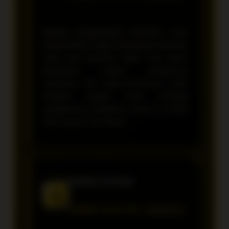
IDR 3,520,108.00
Togel Singapore
Setelah menggunakan JPSONIC, saya
vi****h9
IDR 4,151,534.00
merasa lebih mudah menemukan informasi
Togel Bulleye
yang saya butuhkan dalam satu portal.
Desainnya modern, navigasinya
wa****k0
IDR 4,242,770.00
sederhana, dan setiap pembaruan selalu
Togel Kingkong
disajikan dengan cepat sehingga
xa****r8
pengalaman mengakses portal ini menjadi
IDR 1,603,250.00
lebih nyaman dan efisien.
Togel China
yu****r4
IDR 4,213,539.00
Togel Japan
za****l5
Nabila Kartika
IDR 2,480,762.00
D
Togel Bulleye
MEMBER SEJAK 2026
SEMARANG
al****r1
IDR 3,787,015.00