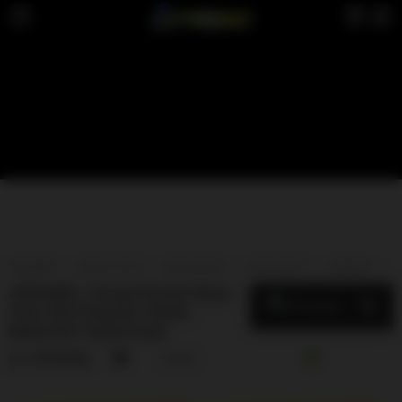
JPSONIC
SITUS TOTO
SITUS SLOT
TOTO SLOT
PORTAL JPSONIC
JPSONIC | Pusat Portal Situs
5
$
Toto Slot Populer Skala
Nasional Terpercaya
By
JPSONIC
303
sales
SITUS TOTO