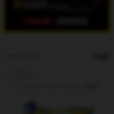
LOGIN
DAFTAR
Show More
100
$
Regular License
Regular
Included:
JPSONIC
License
Included:
SITUS TOTO
SELECTED
Included:
SITUS SLOT
88
$
1000.00
100.00
Extend support to 12 months
$
$
JPSONIC
merupakan
pusat portal
situs toto slot
populer skala